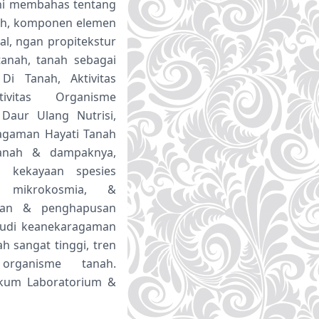
ini membahas tentang
ah, komponen elemen
l, ngan propitekstur
tanah, tanah sebagai
Di Tanah, Aktivitas
tivitas Organisme
Daur Ulang Nutrisi,
ragaman Hayati Tanah
 tanah & dampaknya,
k kekayaan spesies
, mikrokosmia, &
han & penghapusan
studi keanekaragaman
 sangat tinggi, tren
organisme tanah.
ikum Laboratorium &