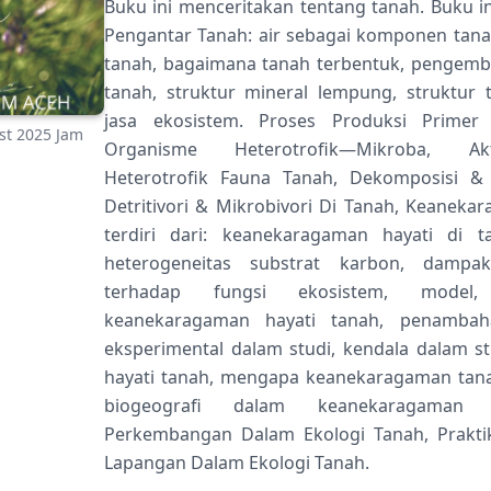
Buku ini menceritakan tentang tanah. Buku 
Pengantar Tanah: air sebagai komponen tan
tanah, bagaimana tanah terbentuk, pengemba
tanah, struktur mineral lempung, struktur 
jasa ekosistem. Proses Produksi Primer 
st 2025 Jam
Organisme Heterotrofik—Mikroba, Ak
Heterotrofik Fauna Tanah, Dekomposisi & 
Detritivori & Mikrobivori Di Tanah, Keaneka
terdiri dari: keanekaragaman hayati di
heterogeneitas substrat karbon, dampa
terhadap fungsi ekosistem, model
keanekaragaman hayati tanah, penamba
eksperimental dalam studi, kendala dalam 
hayati tanah, mengapa keanekaragaman tanah
biogeografi dalam keanekaragaman 
Perkembangan Dalam Ekologi Tanah, Prakt
Lapangan Dalam Ekologi Tanah.