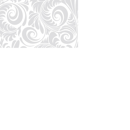
Published By :
PT. ROCE WISDOM 
Alamat :
Jl. Glue Pu
Email :
pt.rocewisd
This work is licens